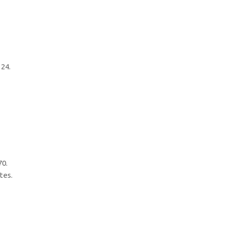
 24.
70.
tes.