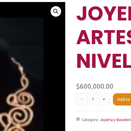
JOYE
ARTE
NIVEL
$
600,000.00
-
+
Add to
Category:
Joyería y Bisuterí