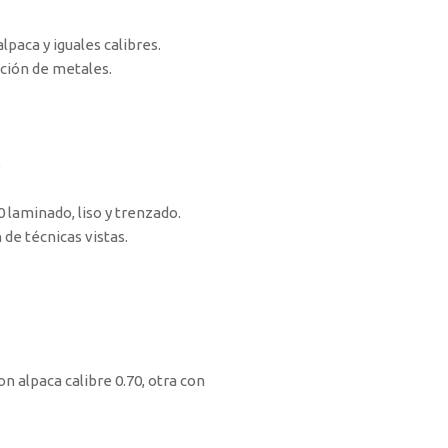
lpaca y iguales calibres.
ación de metales.
o
0 laminado, liso y trenzado.
 de técnicas vistas.
n alpaca calibre 0.70, otra con