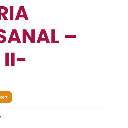
RIA
SANAL –
 II-
 cart
a