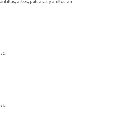
ntillas, artes, pulseras y anillos en
70.
70.